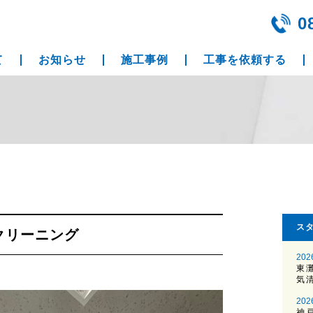
0
て
お知らせ
施工事例
工事を依頼する
ス
クリーニング
202
東
気
202
神