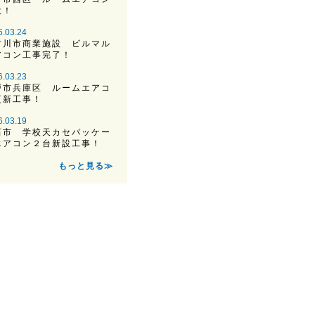
設！
6.03.24
古川市商業施設 ビルマル
アコン工事完了！
6.03.23
戸市兵庫区 ルームエアコ
更新工事！
6.03.19
石市 学校天カセパッケー
エアコン２台新設工事！
もっと見る≫