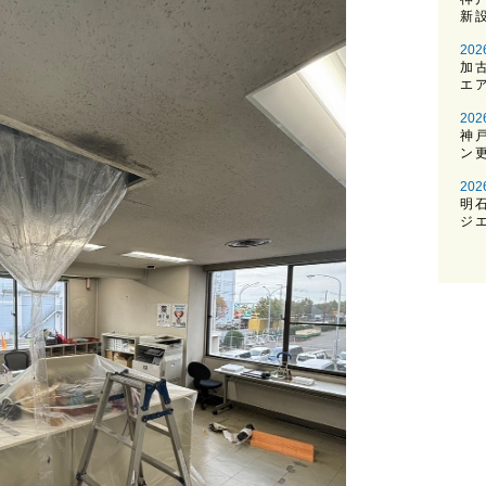
新
202
加
エ
202
神
ン
202
明
ジ