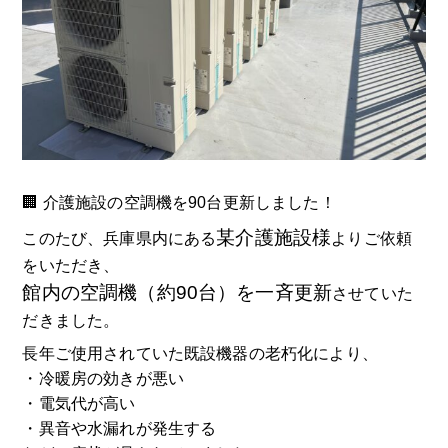
🏢 介護施設の空調機を90台更新しました！
某介護施設様
このたび、兵庫県内にある
よりご依頼
をいただき、
館内の空調機（約90台）を一斉更新
させていた
だきました。
長年ご使用されていた既設機器の老朽化により、
・冷暖房の効きが悪い
・電気代が高い
・異音や水漏れが発生する