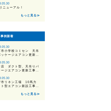
3.05.30
Pリニューアル！
もっと見る≫
工事例新着
3.05.30
石市小学校コミセン 天吊
パッケージエアコン更新…
3.05.30
食店 ダクト型、天吊りパ
ケージエアコン更新工事…
3.05.30
戸市リネン工場 10馬力
クト型エアコン新設工事…
もっと見る≫