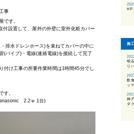
202
H
工事
屋です。
)を取付設置して、屋外の外壁に室外化粧カバー
施
線・排水ドレンホース)を束ねてカバーの中に
(パイプ)・電線(連絡電線)を接続して完了
202
明
り
り付け工事の所要作業時間は1時間45分でし
202
飲
ッ
です。
202
神
sonic 2.2ｗ 1台)
ダ