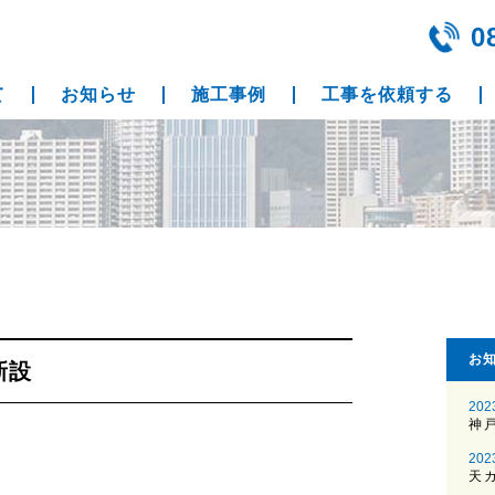
0
て
お知らせ
施工事例
工事を依頼する
お
新設
202
神
202
天