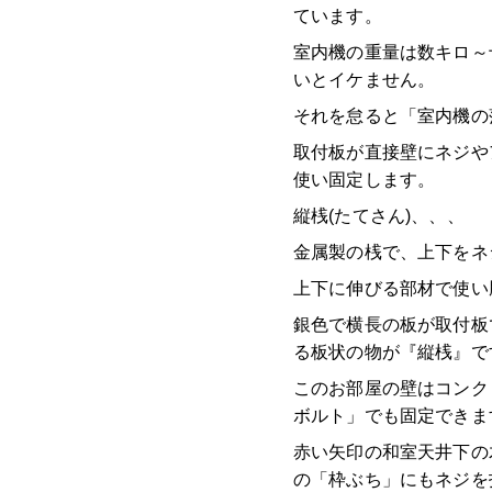
ています。
室内機の重量は数キロ～
いとイケません。
それを怠ると「室内機
取付板が直接壁にネジや
使い固定します。
縦桟(たてさん)、、、
金属製の桟で、上下をネ
上下に伸びる部材で使い
銀色で横長の板が取付板
る板状の物が『縦桟』で
このお部屋の壁はコンク
ボルト」でも固定できま
赤い矢印の和室天井下の
の「枠ぶち」にもネジを