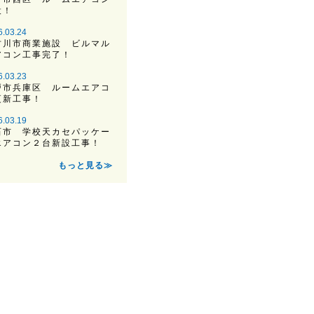
設！
6.03.24
古川市商業施設 ビルマル
アコン工事完了！
6.03.23
戸市兵庫区 ルームエアコ
更新工事！
6.03.19
石市 学校天カセパッケー
エアコン２台新設工事！
もっと見る≫