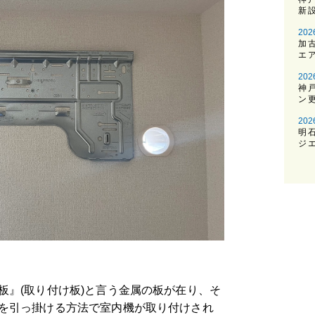
新
202
加
エ
202
神
ン
202
明
ジ
板』(取り付け板)と言う金属の板が在り、そ
を引っ掛ける方法で室内機が取り付けされ